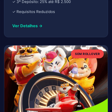
✓ 3º Depósito: 25% até R$ 2.500
✓ Requisitos Reduzidos
Ver Detalhes →
SEM ROLLOVER