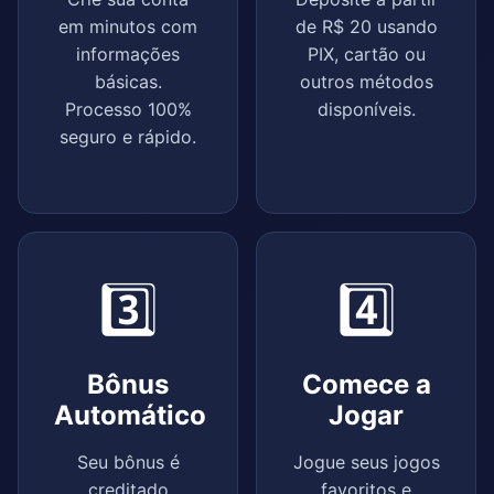
em minutos com
de R$ 20 usando
informações
PIX, cartão ou
básicas.
outros métodos
Processo 100%
disponíveis.
seguro e rápido.
3️⃣
4️⃣
Bônus
Comece a
Automático
Jogar
Seu bônus é
Jogue seus jogos
creditado
favoritos e