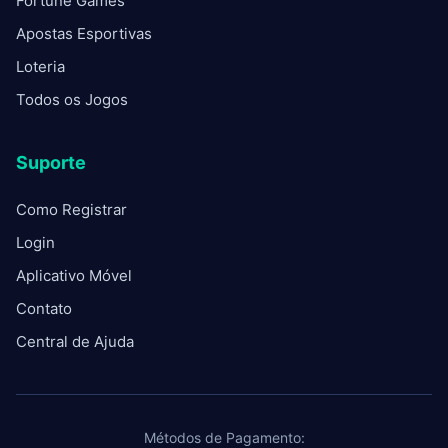
Fortune Games
Apostas Esportivas
Loteria
Todos os Jogos
Suporte
Como Registrar
Login
Aplicativo Móvel
Contato
Central de Ajuda
Métodos de Pagamento: