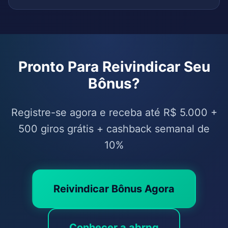
Pronto Para Reivindicar Seu
Bônus?
Registre-se agora e receba até R$ 5.000 +
500 giros grátis + cashback semanal de
10%
Reivindicar Bônus Agora
Conhecer a abrpg