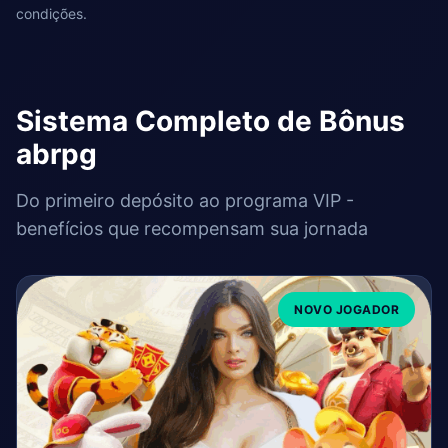
condições.
Sistema Completo de Bônus
abrpg
Do primeiro depósito ao programa VIP -
benefícios que recompensam sua jornada
NOVO JOGADOR