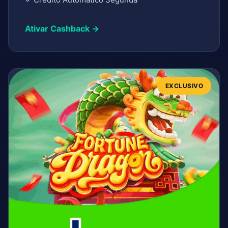
Ativar Cashback →
EXCLUSIVO