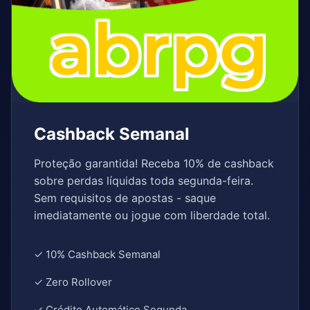
Cashback Semanal
Proteção garantida! Receba 10% de cashback
sobre perdas líquidas toda segunda-feira.
Sem requisitos de apostas - saque
imediatamente ou jogue com liberdade total.
✓ 10% Cashback Semanal
✓ Zero Rollover
✓ Crédito Automático Segunda