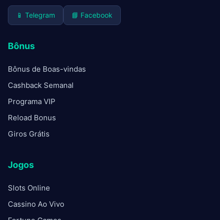
📱 Telegram
📘 Facebook
Bônus
Bônus de Boas-vindas
Cashback Semanal
Programa VIP
Reload Bonus
Giros Grátis
Jogos
Slots Online
Cassino Ao Vivo