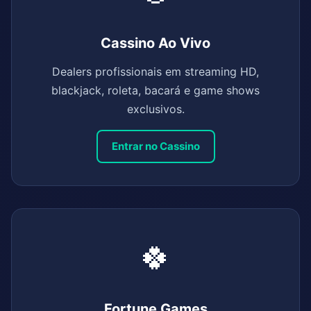
Cassino Ao Vivo
Dealers profissionais em streaming HD,
blackjack, roleta, bacará e game shows
exclusivos.
Entrar no Cassino
🍀
Fortune Games