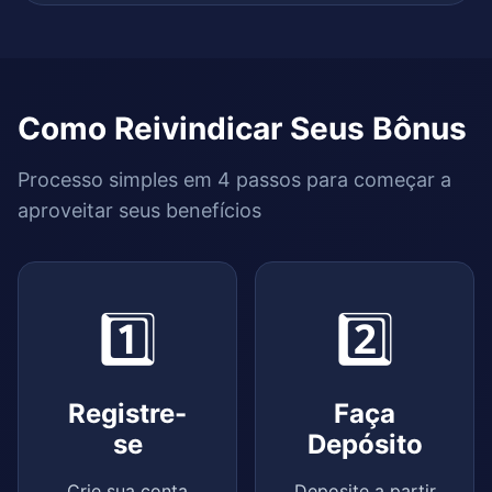
Como Reivindicar Seus Bônus
Processo simples em 4 passos para começar a
aproveitar seus benefícios
1️⃣
2️⃣
Registre-
Faça
se
Depósito
Crie sua conta
Deposite a partir